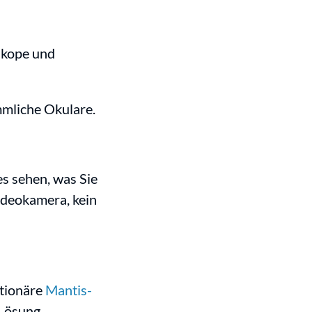
skope und
mmliche Okulare.
es sehen, was Sie
Videokamera, kein
utionäre
Mantis-
 Lösung.