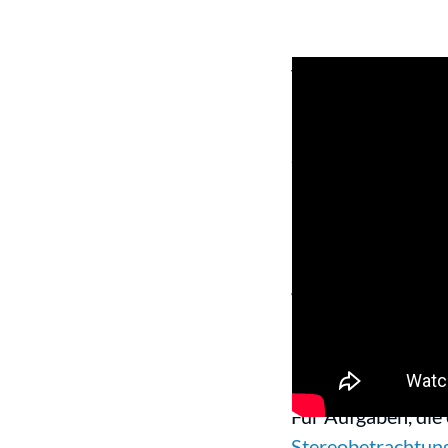
Vision Engineerin
berührungslose M
Sie erhalten eine
Keine Mikroskop-Ok
Die patentierte „o
genau im Blick hab
Monitor. Nur preis
Für Aufgaben, die 
Stereobetrachtun