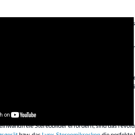
g produziert einzigartige ergonomische Stereomikro
esssysteme.
 hervorragende Bildqualität und Systeme ohne herkö
ulare? Ja! Das ist richtig!
kularlose” Technologie bedeutet, dass Sie bequem all
en müssen. Sogar mit Brille. Keine Zauberei, keine 
gekrönte, patentierte optische Designs.
einwandfreie Stereobilder erfordern, sind das revol
gsgerät
bzw. das
Lynx-Stereomikroskop
die perfekte