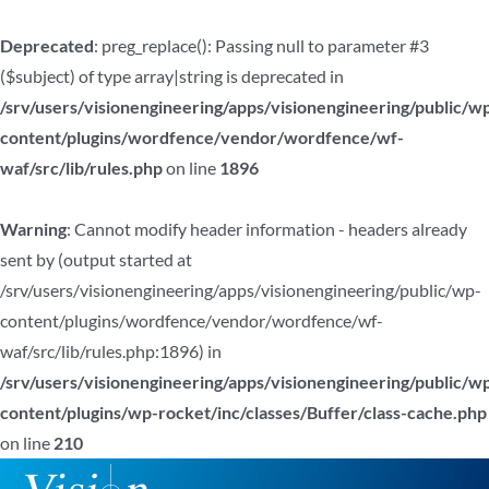
Deprecated
: preg_replace(): Passing null to parameter #3
($subject) of type array|string is deprecated in
/srv/users/visionengineering/apps/visionengineering/public/w
content/plugins/wordfence/vendor/wordfence/wf-
waf/src/lib/rules.php
on line
1896
Warning
: Cannot modify header information - headers already
sent by (output started at
/srv/users/visionengineering/apps/visionengineering/public/wp-
content/plugins/wordfence/vendor/wordfence/wf-
waf/src/lib/rules.php:1896) in
/srv/users/visionengineering/apps/visionengineering/public/w
content/plugins/wp-rocket/inc/classes/Buffer/class-cache.php
on line
210
Zum