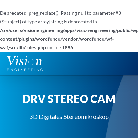
Deprecated
: preg_replace(): Passing null to parameter #3
($subject) of type array|string is deprecated in
/srv/users/visionengineering/apps/visionengineering/public/w
content/plugins/wordfence/vendor/wordfence/wf-
waf/src/lib/rules.php
on line
1896
Zum
Inhalt
springen
DRV STEREO CAM
3D Digitales Stereomikroskop