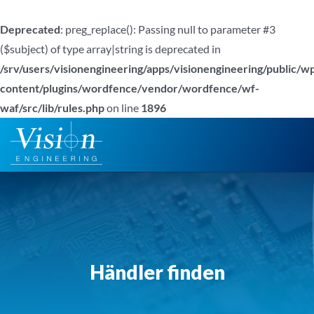
Deprecated
: preg_replace(): Passing null to parameter #3
($subject) of type array|string is deprecated in
/srv/users/visionengineering/apps/visionengineering/public/w
content/plugins/wordfence/vendor/wordfence/wf-
waf/src/lib/rules.php
on line
1896
Zum
Inhalt
springen
Händler finden