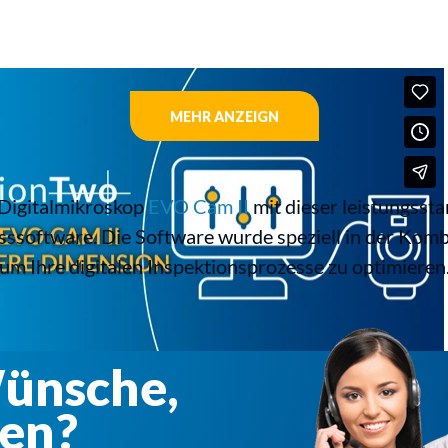
MEHR ANZEIGN
 Digitalmikroskop
EVO Cam II
mit dieser leistungsst
ssoftware. Die Software wurde speziell in der Kom
 um Ihre digitalen Inspektionsprozesse zu optimieren
Wünsche,
en?