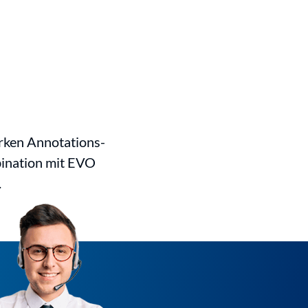
arken Annotations-
bination mit EVO
.