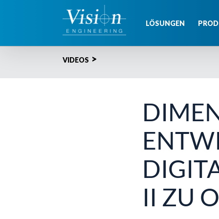
Zum
Inhalt
LÖSUNGEN
PROD
springen
VIDEOS
DIME
ENTWI
DIGIT
II ZU