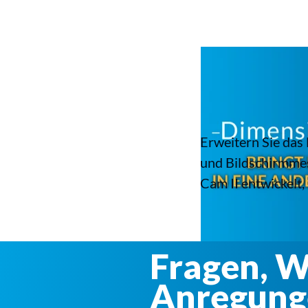
Erweitern Sie das
und Bildschirmmes
Cam II entwickelt,
Fragen, 
Anregung