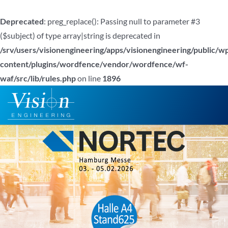
Deprecated
: preg_replace(): Passing null to parameter #3
($subject) of type array|string is deprecated in
/srv/users/visionengineering/apps/visionengineering/public/w
content/plugins/wordfence/vendor/wordfence/wf-
waf/src/lib/rules.php
on line
1896
Zum
Inhalt
springen