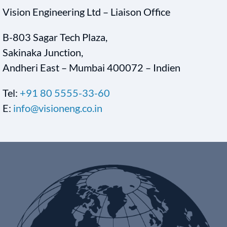
Vision Engineering Ltd – Liaison Office
B-803 Sagar Tech Plaza,
Sakinaka Junction,
Andheri East – Mumbai 400072 – Indien
Tel:
+91 80 5555-33-60
E:
info@visioneng.co.in