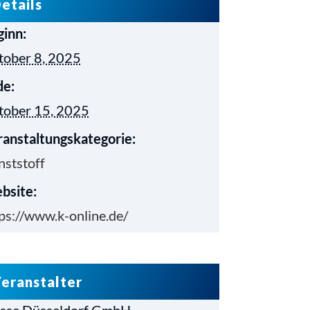
etails
ginn:
tober 8, 2025
de:
tober 15, 2025
anstaltungskategorie:
ststoff
bsite:
ps://www.k-online.de/
eranstalter