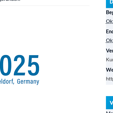
D
Be
Ok
En
Ok
Ver
Kun
We
htt
V