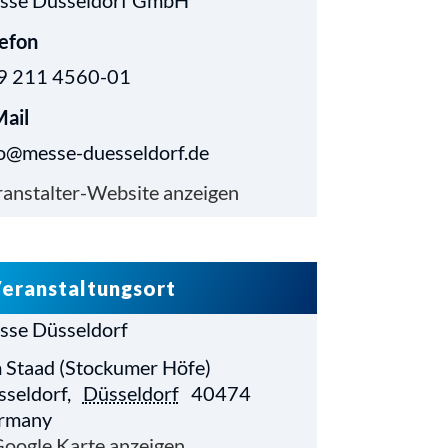
sse Düsseldorf GmbH
lefon
9 211 4560-01
Mail
fo@messe-duesseldorf.de
anstalter-Website anzeigen
eranstaltungsort
sse Düsseldorf
 Staad (Stockumer Höfe)
sseldorf
,
Düsseldorf
40474
rmany
oogle Karte anzeigen