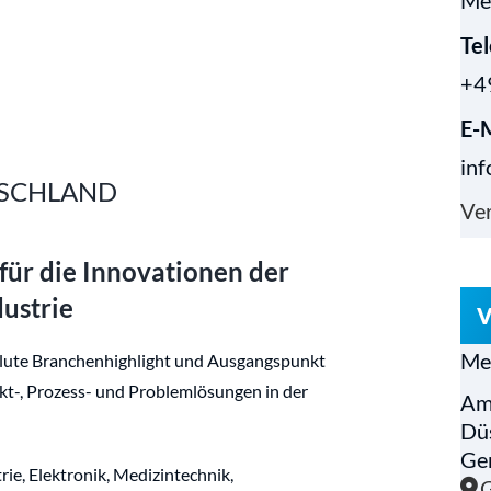
Me
Te
+4
E-
in
UTSCHLAND
Ver
für die Innovationen der
ustrie
V
Me
lute Branchenhighlight und Ausgangspunkt
t-, Prozess- und Problemlösungen in der
Am
Dü
Ge
e, Elektronik, Medizintechnik,
G