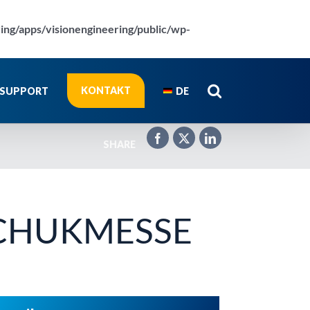
ring/apps/visionengineering/public/wp-
KONTAKT
SUPPORT
DE
SHARE
SCHUKMESSE