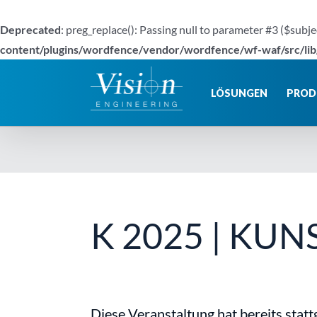
Deprecated
: preg_replace(): Passing null to parameter #3 ($subje
content/plugins/wordfence/vendor/wordfence/wf-waf/src/lib
Zum
Inhalt
LÖSUNGEN
PROD
springen
K 2025 | KU
Diese Veranstaltung hat bereits stat