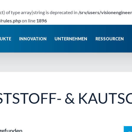
ct) of type array|string is deprecated in
/srv/users/visionenginee
/rules.php
on line
1896
UKTE
INNOVATION
UNTERNEHMEN
RESSOURCEN
NSTSTOFF- & KAUT
tgefunden.