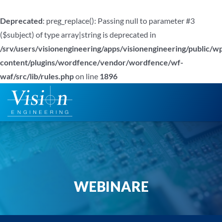
Deprecated
: preg_replace(): Passing null to parameter #3
($subject) of type array|string is deprecated in
/srv/users/visionengineering/apps/visionengineering/public/w
content/plugins/wordfence/vendor/wordfence/wf-
waf/src/lib/rules.php
on line
1896
Zum
Inhalt
springen
WEBINARE